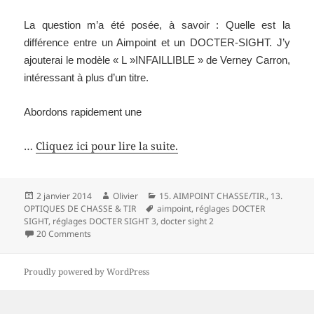
La question m’a été posée, à savoir : Quelle est la
différence entre un Aimpoint et un DOCTER-SIGHT. J’y
ajouterai le modèle « L »INFAILLIBLE » de Verney Carron,
intéressant à plus d’un titre.
Abordons rapidement une
…
Cliquez ici pour lire la suite.
Posted
Author
Categories
2 janvier 2014
Olivier
15. AIMPOINT CHASSE/TIR.
,
13.
on
Tags
OPTIQUES DE CHASSE & TIR
aimpoint
,
réglages DOCTER
SIGHT
,
réglages DOCTER SIGHT 3
,
docter sight 2
20 Comments
Proudly powered by WordPress